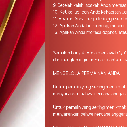
9. Setelah kalah, apakah Anda mera
10. Ketika judi dan Anda kehabisan u
11. Apakah Anda berjudi hingga sen t
12. Apakah Anda berbohong, mencuri
13. Apakah Anda merasa depresi atau
Semakin banyak Anda menjawab 'ya' 
dan mungkin ingin mencari bantuan dan
MENGELOLA PERMAINAN ANDA
Untuk pemain yang sering menikmati 
menyarankan bahwa rencana anggaran
Untuk pemain yang sering menikmati 
menyarankan bahwa rencana anggaran