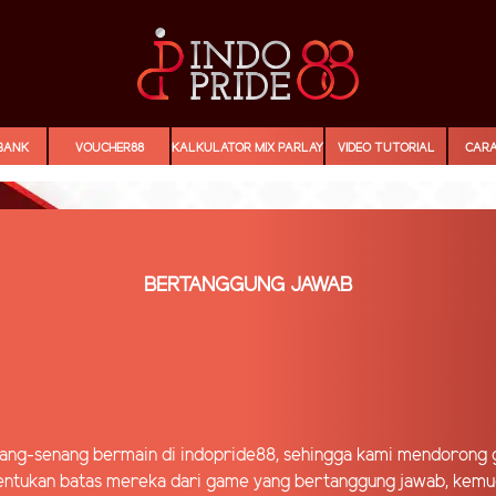
BANK
VOUCHER88
KALKULATOR MIX PARLAY
VIDEO TUTORIAL
CARA
BERTANGGUNG JAWAB
nang-senang bermain di indopride88, sehingga kami mendorong
ntukan batas mereka dari game yang bertanggung jawab, kemu