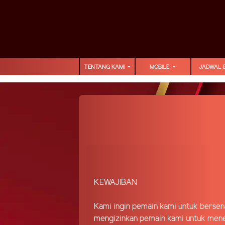
TENTANG KAMI
MOBILE
JADWAL 
KEWAJIBAN
Kami ingin pemain kami untuk berse
mengizinkan pemain kami untuk mene