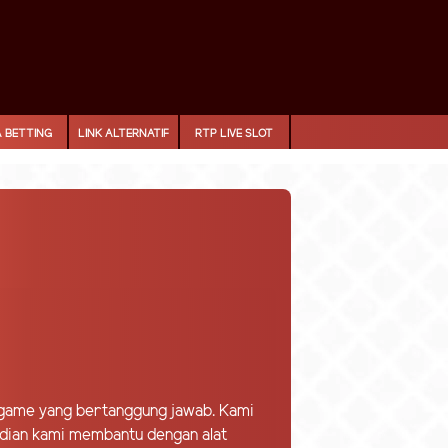
 BETTING
LINK ALTERNATIF
RTP LIVE SLOT
 game yang bertanggung jawab. Kami
dian kami membantu dengan alat