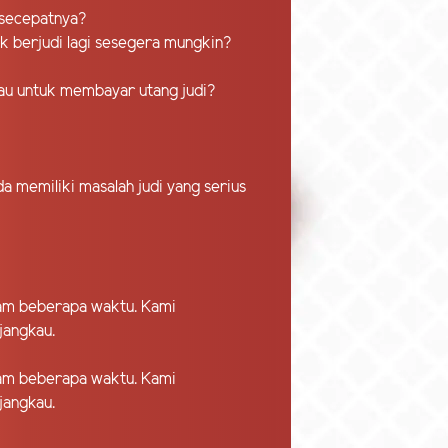
 secepatnya?
uk berjudi lagi sesegera mungkin?
au untuk membayar utang judi?
memiliki masalah judi yang serius
lam beberapa waktu. Kami
jangkau.
lam beberapa waktu. Kami
jangkau.