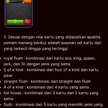
3. Sesuai dengan nilai kartu yang didapatkan apabila
pemain menang berikut adalah susunan set kartu dari
yang terkecil hingga yang tertinggi
royal flush : kombinasi dari kartu ace, king, queen,
jack, dan 10 dengan jenis yang sama
5 of a kind : kombinasi dari four of a kind dan kartu
joker
straight flush : kombinasi dari straight dan flush
4 of a kind : kombinasi dari 4 kartu yang sama
full house : kombinasi dari 3 kartu dan 2 kartu yang
sama
flush : kombinasi dari 5 kartu yang memiliki jenis yang