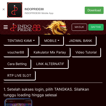
×
INDOPRIDE88
Download
INDOPRIDE88 Mobile App
MASUK
DAFTAR
TENTANG KAMI
MOBILE
JADWAL BANK
voucher88
Kalkulator Mix Parlay
Video Tutorial
Cara Betting
LINK ALTERNATIF
RTP LIVE SLOT
1. Setelah sukses login, pilih TANGKAS. Silahkan
tunggu loading hingga selesai