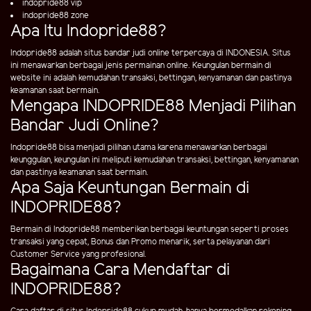
indopride88 vip
indopride88 zone
Apa Itu Indopride88?
Indopride88 adalah situs bandar judi online terpercaya di INDONESIA. Situs
ini menawarkan berbagai jenis permainan online. Keungulan bermain di
website ini adalah kemudahan transaksi, bettingan, kenyamanan dan pastinya
keamanan saat bermain.
Mengapa INDOPRIDE88 Menjadi Pilihan
Bandar Judi Online?
Indopride88 bisa menjadi pilihan utama karena menawarkan berbagai
keunggulan, keungulan ini meliputi kemudahan transaksi, bettingan, kenyamanan
dan pastinya keamanan saat bermain.
Apa Saja Keuntungan Bermain di
INDOPRIDE88?
Bermain di Indopride88 memberikan berbagai keuntungan seperti proses
transaksi yang cepat, Bonus dan Promo menarik, serta pelayanan dari
Customer Service yang profesional.
Bagaimana Cara Mendaftar di
INDOPRIDE88?