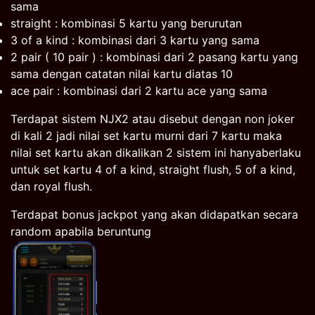
sama
straight : kombinasi 5 kartu yang berurutan
3 of a kind : kombinasi dari 3 kartu yang sama
2 pair ( 10 pair ) : kombinasi dari 2 pasang kartu yang
sama dengan catatan nilai kartu diatas 10
ace pair : kombinasi dari 2 kartu ace yang sama
Terdapat sistem NJX2 atau disebut dengan non joker
di kali 2 jadi nilai set kartu murni dari 7 kartu maka
nilai set kartu akan dikalikan 2 sistem ini hanyaberlaku
untuk set kartu 4 of a kind, straight flush, 5 of a kind,
dan royal flush.
Terdapat bonus jackpot yang akan didapatkan secara
random apabila beruntung