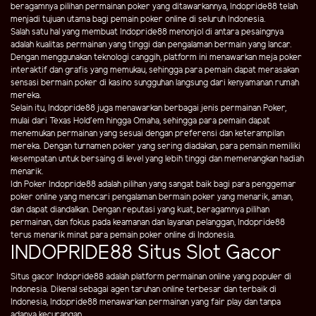
beragamnya pilihan permainan poker yang ditawarkannya, Indopride88 telah
menjadi tujuan utama bagi pemain poker online di seluruh Indonesia.
Salah satu hal yang membuat Indopride88 menonjol di antara pesaingnya
adalah kualitas permainan yang tinggi dan pengalaman bermain yang lancar.
Dengan menggunakan teknologi canggih, platform ini menawarkan meja poker
interaktif dan grafis yang memukau, sehingga para pemain dapat merasakan
sensasi bermain poker di kasino sungguhan langsung dari kenyamanan rumah
mereka.
Selain itu, Indopride88 juga menawarkan berbagai jenis permainan Poker,
mulai dari Texas Hold'em hingga Omaha, sehingga para pemain dapat
menemukan permainan yang sesuai dengan preferensi dan keterampilan
mereka. Dengan turnamen poker yang sering diadakan, para pemain memiliki
kesempatan untuk bersaing di level yang lebih tinggi dan memenangkan hadiah
menarik.
Idn Poker Indopride88 adalah pilihan yang sangat baik bagi para penggemar
poker online yang mencari pengalaman bermain poker yang menarik, aman,
dan dapat diandalkan. Dengan reputasi yang kuat, beragamnya pilihan
permainan, dan fokus pada keamanan dan layanan pelanggan, Indopride88
terus menarik minat para pemain poker online di Indonesia.
INDOPRIDE88 Situs Slot Gacor
Situs gacor Indopride88 adalah platform permainan online yang populer di
Indonesia. Dikenal sebagai agen taruhan online terbesar dan terbaik di
Indonesia, Indopride88 menawarkan permainan yang fair play dan tanpa
adanya kecurangan.