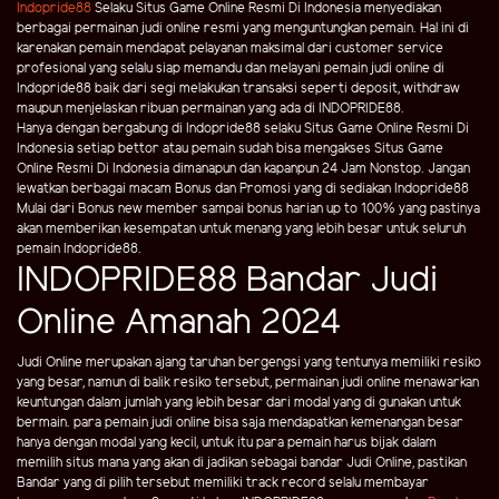
Indopride88
Selaku Situs Game Online Resmi Di Indonesia menyediakan
berbagai permainan judi online resmi yang menguntungkan pemain. Hal ini di
karenakan pemain mendapat pelayanan maksimal dari customer service
profesional yang selalu siap memandu dan melayani pemain judi online di
Indopride88 baik dari segi melakukan transaksi seperti deposit, withdraw
maupun menjelaskan ribuan permainan yang ada di INDOPRIDE88.
Hanya dengan bergabung di Indopride88 selaku Situs Game Online Resmi Di
Indonesia setiap bettor atau pemain sudah bisa mengakses Situs Game
Online Resmi Di Indonesia dimanapun dan kapanpun 24 Jam Nonstop. Jangan
lewatkan berbagai macam Bonus dan Promosi yang di sediakan Indopride88
Mulai dari Bonus new member sampai bonus harian up to 100% yang pastinya
akan memberikan kesempatan untuk menang yang lebih besar untuk seluruh
pemain Indopride88.
INDOPRIDE88 Bandar Judi
Online Amanah 2024
Judi Online merupakan ajang taruhan bergengsi yang tentunya memiliki resiko
yang besar, namun di balik resiko tersebut, permainan judi online menawarkan
keuntungan dalam jumlah yang lebih besar dari modal yang di gunakan untuk
bermain. para pemain judi online bisa saja mendapatkan kemenangan besar
hanya dengan modal yang kecil, untuk itu para pemain harus bijak dalam
memilih situs mana yang akan di jadikan sebagai bandar Judi Online, pastikan
Bandar yang di pilih tersebut memiliki track record selalu membayar