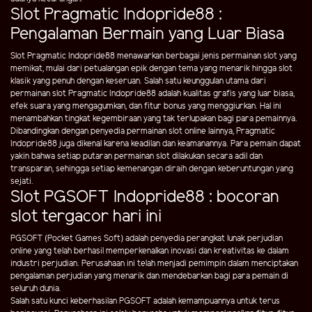
Slot Pragmatic Indopride88 :
Pengalaman Bermain yang Luar Biasa
Slot Pragmatic Indopride88 menawarkan berbagai jenis permainan slot yang
memikat, mulai dari petualangan epik dengan tema yang menarik hingga slot
klasik yang penuh dengan keseruan. Salah satu keunggulan utama dari
permainan slot Pragmatic Indopride88 adalah kualitas grafis yang luar biasa,
efek suara yang mengagumkan, dan fitur bonus yang menggiurkan. Hal ini
menambahkan tingkat kegembiraan yang tak terlupakan bagi para pemainnya.
Dibandingkan dengan penyedia permainan slot online lainnya, Pragmatic
Indopride88 juga dikenal karena keadilan dan keamanannya. Para pemain dapat
yakin bahwa setiap putaran permainan slot dilakukan secara adil dan
transparan, sehingga setiap kemenangan diraih dengan keberuntungan yang
sejati.
Slot PGSOFT Indopride88 : bocoran
slot tergacor hari ini
PGSOFT (Pocket Games Soft) adalah penyedia perangkat lunak perjudian
online yang telah berhasil memperkenalkan inovasi dan kreativitas ke dalam
industri perjudian. Perusahaan ini telah menjadi pemimpin dalam menciptakan
pengalaman perjudian yang menarik dan mendebarkan bagi para pemain di
seluruh dunia.
Salah satu kunci keberhasilan PGSOFT adalah kemampuannya untuk terus